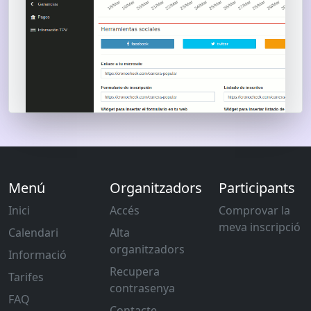
Menú
Organitzadors
Participants
Inici
Accés
Comprovar la
meva inscripció
Calendari
Alta
organitzadors
Informació
Recupera
Tarifes
contrasenya
FAQ
Contacte