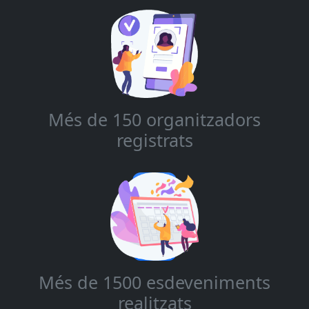
Més de 150 organitzadors
registrats
Més de 1500 esdeveniments
realitzats