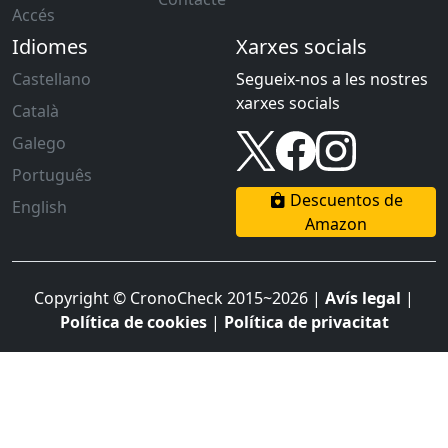
Accés
Idiomes
Xarxes socials
Castellano
Segueix-nos a les nostres
xarxes socials
Català
Galego
Português
Descuentos de
English
Amazon
Copyright © CronoCheck 2015~2026 |
Avís legal
|
Política de cookies
|
Política de privacitat