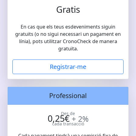
Gratis
En cas que els teus esdeveniments siguin
gratuïts (o no sigui necessari un pagament en
línia), pots utilitzar CronoCheck de manera
gratuïta.
Registrar-me
Professional
Des de
0,25€
+ 2%
cada transacció
Cada pagament tindrà una comissió fixa de