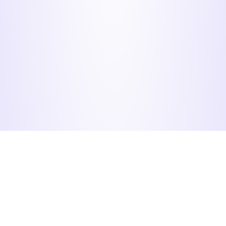
Menu
Organizadores
Participantes
Começar
Acesso
Verificar minha
inscrição
Calendário
Altos
organizadores
Informação
Recuperar senha
Preços