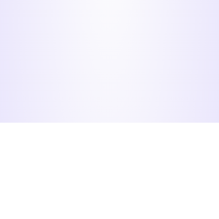
Menú
Organizadores
Participantes
Inicio
Acceso
Verifique o meu
rexistro
Axenda
Rexistro
organizadores
Información
Recuperar