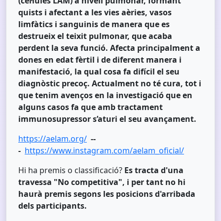
(cèl·lules LAM) a nivell pulmonar, formant
quists i afectant a les vies aèries, vasos
limfàtics i sanguinis de manera que es
destrueix el teixit pulmonar, que acaba
perdent la seva funció. Afecta principalment a
dones en edat fèrtil i de diferent manera i
manifestació, la qual cosa fa difícil el seu
diagnòstic precoç. Actualment no té cura, tot i
que tenim avenços en la investigació que en
alguns casos fa que amb tractament
immunosupressor s’aturi el seu avançament.
https://aelam.org/
--
-
https://www.instagram.com/aelam_oficial/
Hi ha premis o classificació?
Es tracta d'una
travessa "No competitiva", i per tant no hi
haurà premis segons les posicions d'arribada
dels participants.