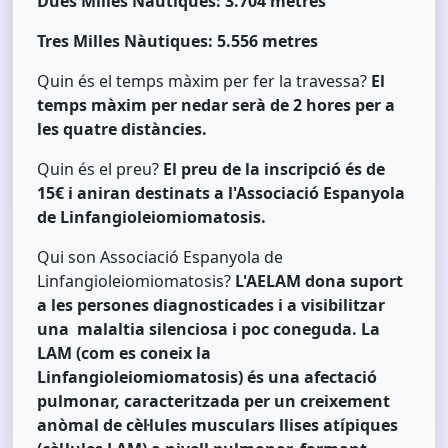
Dues Milles Nàutiques: 3.704 metres
Tres Milles Nàutiques: 5.556 metres
Quin és el temps màxim per fer la travessa?
El
temps màxim per nedar serà de 2 hores per a
les quatre distàncies.
Quin és el preu?
El preu de la inscripció
és de
15€ i aniran destinats a l'Associació Espanyola
de Linfangioleiomiomatosis.
Qui son Associació Espanyola de
Linfangioleiomiomatosis?
L'AELAM dona suport
a les persones diagnosticades i a visibilitzar
una malaltia silenciosa i poc coneguda. La
LAM (com es coneix la
Linfangioleiomiomatosis) és una afectació
pulmonar, caracteritzada per un creixement
anòmal de cèl·lules musculars llises atípiques