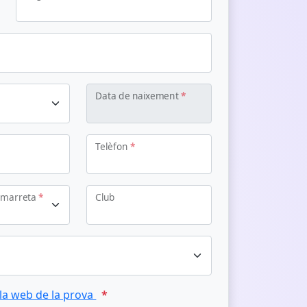
Data de naixement
*
Telèfon
*
Samarreta
*
Club
 la web de la prova
*