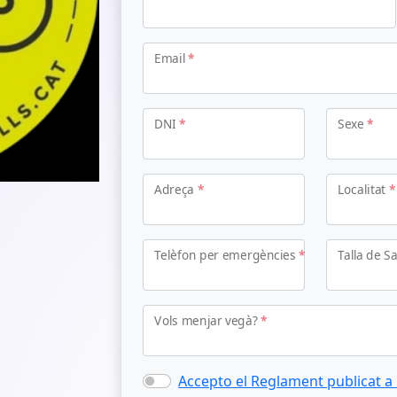
Email
*
DNI
*
Sexe
*
Adreça
*
Localitat
*
Telèfon per emergències
*
Talla de 
Vols menjar vegà?
*
Accepto el Reglament publicat a