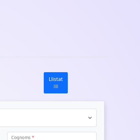
Llistat
Cognoms
*