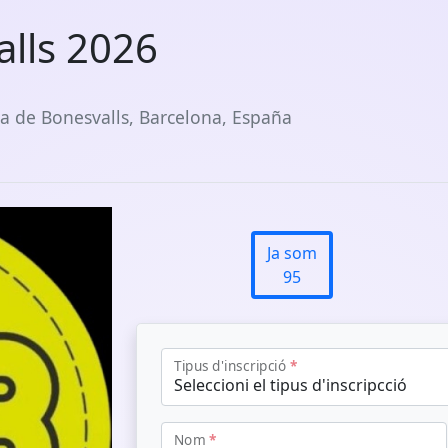
lls 2026
a de Bonesvalls, Barcelona, España
Ja som
95
Tipus d'inscripció
*
Nom
*