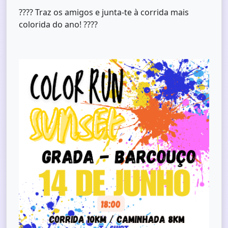
???? Traz os amigos e junta-te à corrida mais
colorida do ano! ????