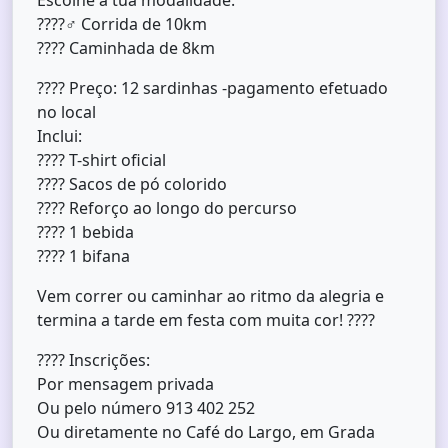
????‍♂️ Corrida de 10km
???? Caminhada de 8km
????️ Preço: 12 sardinhas -pagamento efetuado
no local
Inclui:
???? T-shirt oficial
???? Sacos de pó colorido
???? Reforço ao longo do percurso
???? 1 bebida
???? 1 bifana
Vem correr ou caminhar ao ritmo da alegria e
termina a tarde em festa com muita cor! ????
???? Inscrições:
Por mensagem privada
Ou pelo número 913 402 252
Ou diretamente no Café do Largo, em Grada