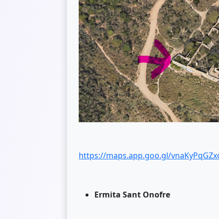
https://maps.app.goo.gl/vnaKyPqGZ
Ermita Sant Onofre