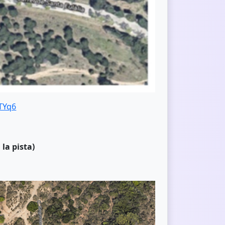
TYq6
la pista)