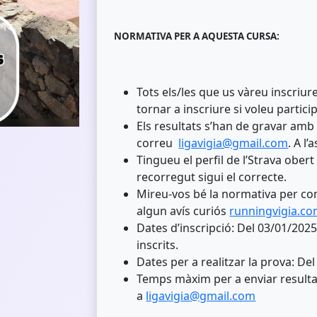
NORMATIVA PER A AQUESTA CURSA:
Tots els/les que us vàreu inscriure
tornar a inscriure si voleu partic
Els resultats s’han de gravar amb 
correu
ligavigia@gmail.com
. A l
Tingueu el perfil de l’Strava obert
recorregut sigui el correcte.
Mireu-vos bé la normativa per com
algun avís curiós
runningvigia.c
Dates d’inscripció: Del 03/01/202
inscrits.
Dates per a realitzar la prova: De
Temps màxim per a enviar resultat
a
ligavigia@gmail.com