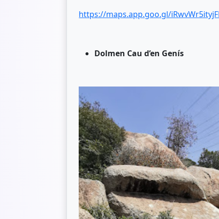
https://maps.app.goo.gl/iRwvWr5ityj
Dolmen Cau d’en Genís