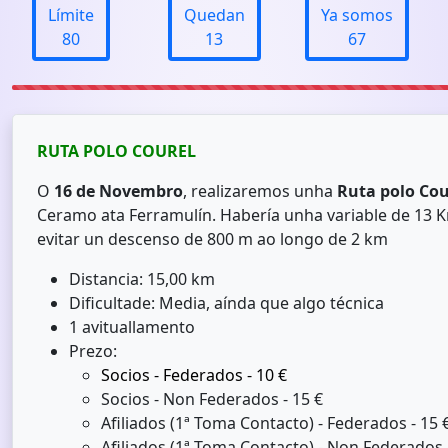
Límite
Quedan
Ya somos
80
13
67
RUTA POLO COUREL
O
16 de
Novembro
, realiz
aremos
unha
Ruta polo Cou
Ceramo ata Ferramulín. Habería unha variable de 13 K
evitar un descenso de 800 m ao longo de 2 km
Distancia: 15,00 km
Dificultade: Media, aínda que algo técnica
1 avituallamento
Prezo:
Socios - Federados - 10 €
Socios - Non Federados - 15 €
Afiliados (1ª Toma Contacto) - Federados - 15 
Afiliados (1ª Toma Contacto) - Non Federados 