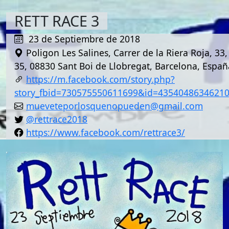
RETT RACE 3
23 de Septiembre de 2018
Poligon Les Salines, Carrer de la Riera Roja, 33,
35, 08830 Sant Boi de Llobregat, Barcelona, Españ
https://m.facebook.com/story.php?
story_fbid=730575550611699&id=4354048634621
mueveteporlosquenopueden@gmail.com
@rettrace2018
https://www.facebook.com/rettrace3/