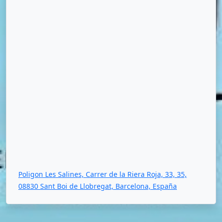
Poligon Les Salines, Carrer de la Riera Roja, 33, 35,
08830 Sant Boi de Llobregat, Barcelona, España