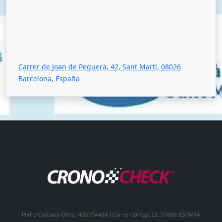
Carrer de Joan de Peguera, 42, Sant Martí, 08026
Barcelona, España