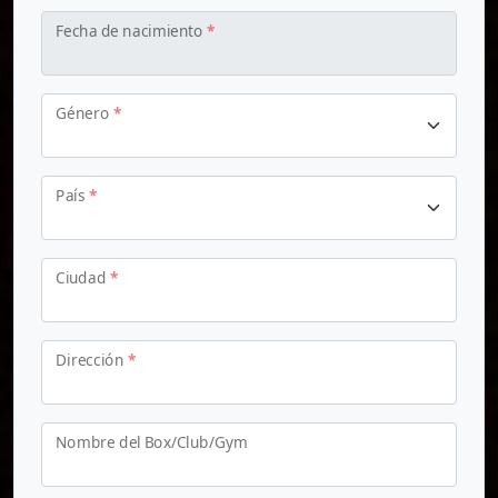
Fecha de nacimiento
*
Género
*
País
*
Ciudad
*
Dirección
*
Nombre del Box/Club/Gym