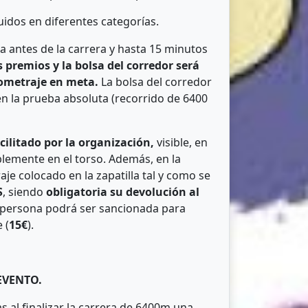
uidos en diferentes categorías.
a antes de la carrera y hasta 15 minutos
os premios y la bolsa del corredor será
nometraje en meta.
La bolsa del corredor
 en la prueba absoluta (recorrido de 6400
acilitado por la organización,
visible, en
blemente en el torso. Además, en la
je colocado en la zapatilla tal y como se
S
, siendo
obligatoria su devolución al
a persona podrá ser sancionada para
 (
15€
).
 EVENTO.
s al finalizar la carrera de 6400m una