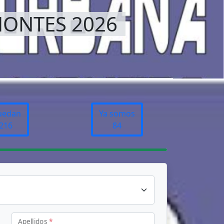
MONTES 2026
uedan
Ya somos
216
84
Apellidos
*