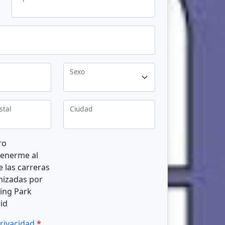
Sexo
stal
Ciudad
ro
enerme al
e las carreras
nizadas por
ing Park
rid
privacidad
*