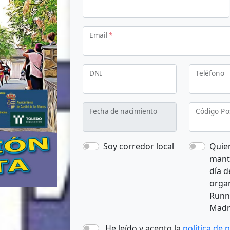
Email
*
DNI
Teléfono
Fecha de nacimiento
Código Po
Soy corredor local
Quie
mant
día d
orga
Runn
Mad
He leído y acepto la
política de 