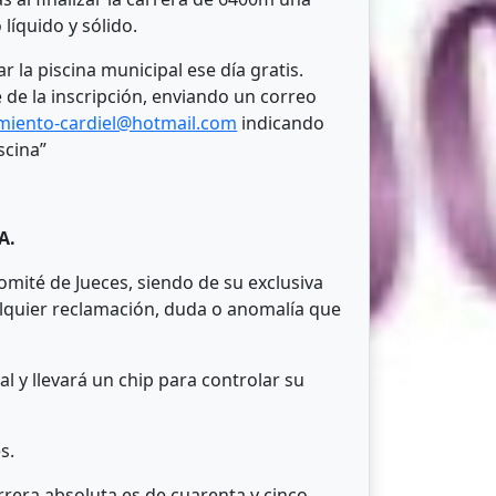
líquido y sólido.
r la piscina municipal ese día gratis.
de la inscripción, enviando un correo
miento-cardiel@hotmail.com
indicando
scina”
A.
mité de Jueces, siendo de su exclusiva
lquier reclamación, duda o anomalía que
l y llevará un chip para controlar su
s.
rera absoluta es de cuarenta y cinco