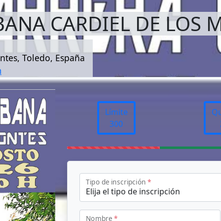
ANA CARDIEL DE LOS 
ontes, Toledo, España
m
Límite
Q
300
Tipo de inscripción
*
Nombre
*