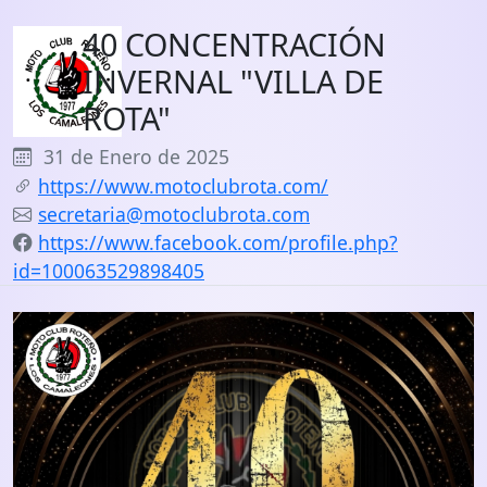
40 CONCENTRACIÓN
INVERNAL "VILLA DE
ROTA"
31 de Enero de 2025
https://www.motoclubrota.com/
secretaria@motoclubrota.com
https://www.facebook.com/profile.php?
id=100063529898405