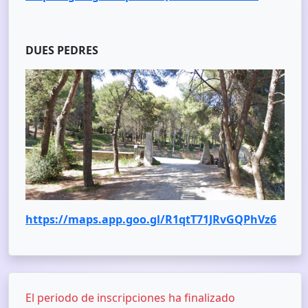
DUES PEDRES
https://maps.app.goo.gl/R1qtT71JRvGQPhVz6
El periodo de inscripciones ha finalizado