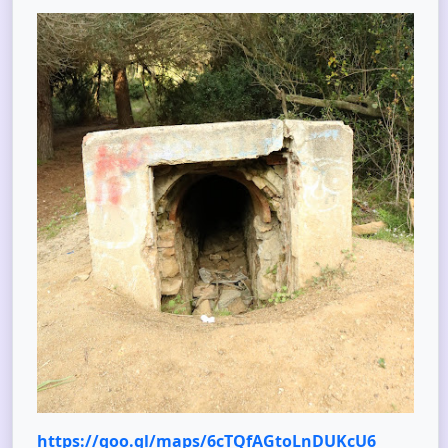
https://goo.gl/maps/6cTQfAGtoLnDUKcU6