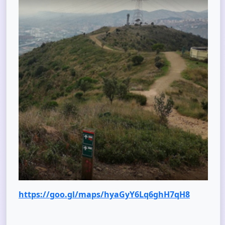
https://goo.gl/maps/hyaGyY6Lq6ghH7qH8